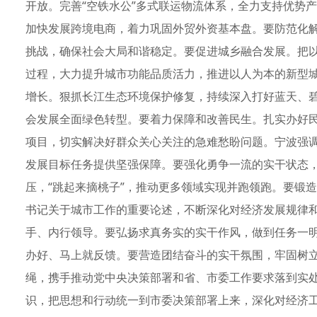
开放。完善“空铁水公”多式联运物流体系，全力支持优势产
加快发展跨境电商，着力巩固外贸外资基本盘。要防范化解
挑战，确保社会大局和谐稳定。要促进城乡融合发展。把
过程，大力提升城市功能品质活力，推进以人为本的新型
增长。狠抓长江生态环境保护修复，持续深入打好蓝天、碧
会发展全面绿色转型。要着力保障和改善民生。扎实办好
项目，切实解决好群众关心关注的急难愁盼问题。宁波强
发展目标任务提供坚强保障。要强化勇争一流的实干状态，
压，“跳起来摘桃子”，推动更多领域实现并跑领跑。要锻
书记关于城市工作的重要论述，不断深化对经济发展规律
手、内行领导。要弘扬求真务实的实干作风，做到任务一
办好、马上就反馈。要营造团结奋斗的实干氛围，牢固树立
绳，携手推动党中央决策部署和省、市委工作要求落到实
识，把思想和行动统一到市委决策部署上来，深化对经济