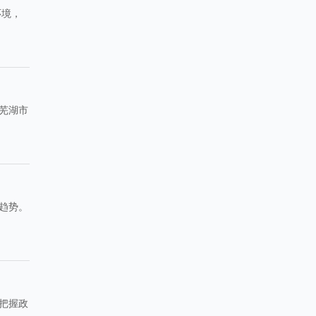
环境，
芜湖市
趋势。
把握政