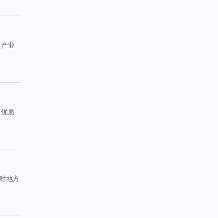
、产业
多优质
对地方
。